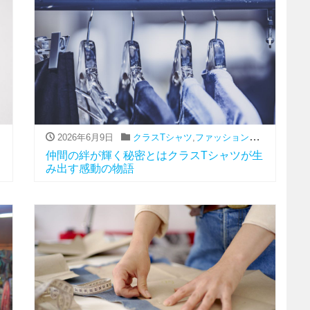
2026年6月9日
,
流行
クラスTシャツ
,
ファッション（アパレル関連）
仲間の絆が輝く秘密とはクラスTシャツが生
み出す感動の物語