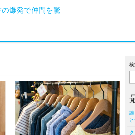
性の爆発で仲間を驚
検
誰
と
ク