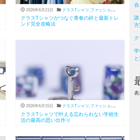
合
2026年6月21日
,
流行
クラスTシャツ
,
ファッション（アパレル関連）
誰
クラスTシャツがつなぐ青春の絆と最新トレ
ンド完全攻略法
方
ク
学
と
表
2026年6月15日
,
流行
クラスTシャツ
,
ファッション（アパレル関連）
クラスTシャツで叶える忘れられない学校生
活の最高の思い出作り