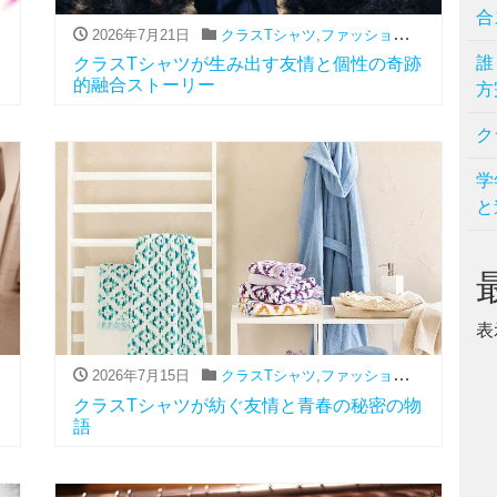
合
2026年7月21日
,
流行
クラスTシャツ
,
ファッション（アパレル関連）
誰
クラスTシャツが生み出す友情と個性の奇跡
的融合ストーリー
方
ク
学
と
表
2026年7月15日
,
流行
クラスTシャツ
,
ファッション（アパレル関連）
クラスTシャツが紡ぐ友情と青春の秘密の物
語