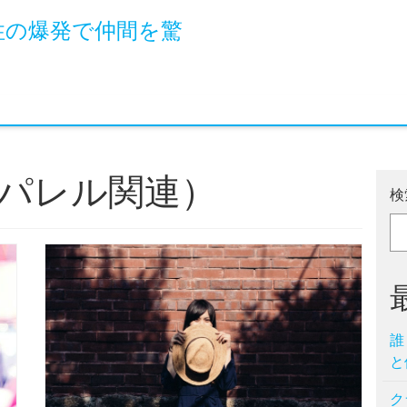
性の爆発で仲間を驚
パレル関連）
検
誰
と
ク