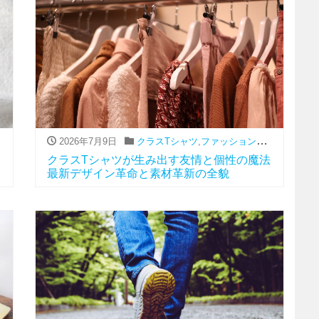
2026年7月9日
,
流行
クラスTシャツ
,
ファッション（アパレル関連）
クラスTシャツが生み出す友情と個性の魔法
最新デザイン革命と素材革新の全貌