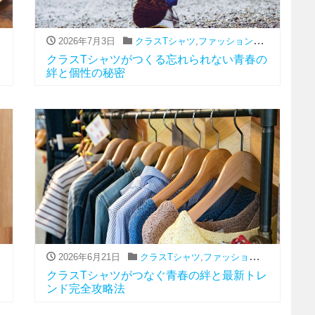
2026年7月3日
,
流行
クラスTシャツ
,
ファッション（アパレル関連）
クラスTシャツがつくる忘れられない青春の
絆と個性の秘密
2026年6月21日
,
流行
クラスTシャツ
,
ファッション（アパレル関連）
クラスTシャツがつなぐ青春の絆と最新トレ
ンド完全攻略法