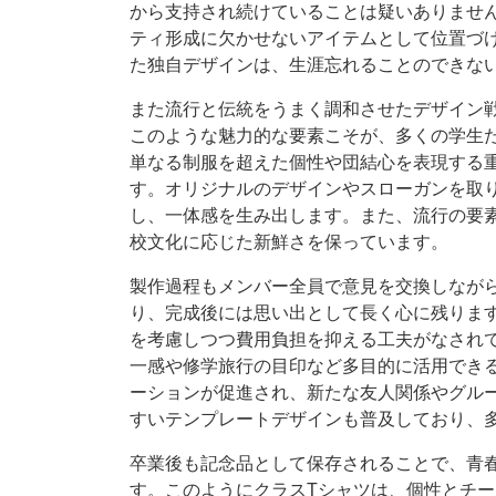
から支持され続けていることは疑いありませ
ティ形成に欠かせないアイテムとして位置づ
た独自デザインは、生涯忘れることのできな
また流行と伝統をうまく調和させたデザイン
このような魅力的な要素こそが、多くの学生
単なる制服を超えた個性や団結心を表現する
す。オリジナルのデザインやスローガンを取
し、一体感を生み出します。また、流行の要
校文化に応じた新鮮さを保っています。
製作過程もメンバー全員で意見を交換しなが
り、完成後には思い出として長く心に残りま
を考慮しつつ費用負担を抑える工夫がなされ
一感や修学旅行の目印など多目的に活用でき
ーションが促進され、新たな友人関係やグル
すいテンプレートデザインも普及しており、
卒業後も記念品として保存されることで、青
す。このようにクラスTシャツは、個性とチ