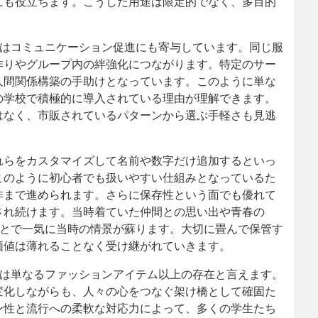
にも役立ちます。こうした用途は限定的でなく、多目的
ツはコミュニケーション促進にも寄与しています。同じ服
作りやグループ内の絆強化につながります。特定のサー
人間関係構築の手助けとなっています。このように単な
の学校で積極的に導入されている理由が理解できます。
はなく、市販されているパターンから選ぶ手軽さも見逃
れらをカスタマイズして名前や数字だけ追加するといっ
このように初心者でも扱いやすい仕組みとなっているた
作まで進められます。さらに保存性という面でも優れて
され続けます。当時着ていた仲間との思い出や青春の
ことで一気に当時の情景が蘇ります。大切に畳んで保管す
価値は薄れることなく受け継がれていきます。
ツは単なるファッションアイテム以上の存在と言えます。
変化しながらも、人々の心をつなぐ架け橋として確固た
ン性と流行への柔軟な対応力によって、多くの学生たち