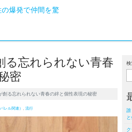
性の爆発で仲間を驚
創る忘れられない青春
検
秘密
が創る忘れられない青春の絆と個性表現の秘密
パレル関連）
,
流行
誰
と
ク