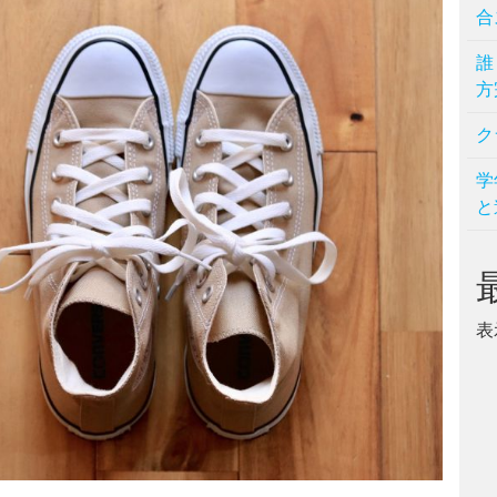
合
誰
方
ク
学
と
表