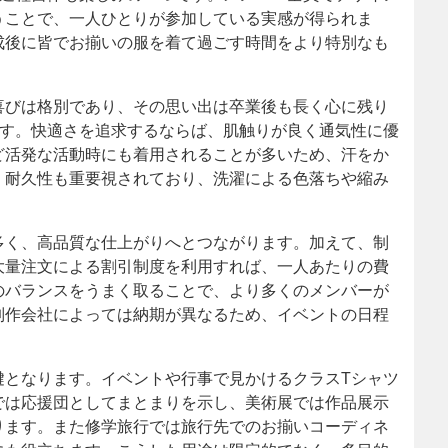
うことで、一人ひとりが参加している実感が得られま
成後に皆でお揃いの服を着て過ごす時間をより特別なも
喜びは格別であり、その思い出は卒業後も長く心に残り
です。快適さを追求するならば、肌触りが良く通気性に優
ど活発な活動時にも着用されることが多いため、汗をか
。耐久性も重要視されており、洗濯による色落ちや縮み
多く、高品質な仕上がりへとつながります。加えて、制
大量注文による割引制度を利用すれば、一人あたりの費
のバランスをうまく取ることで、より多くのメンバーが
制作会社によっては納期が異なるため、イベントの日程
。
鍵となります。イベントや行事で見かけるクラスTシャツ
では応援団としてまとまりを示し、美術展では作品展示
ります。また修学旅行では旅行先でのお揃いコーディネ