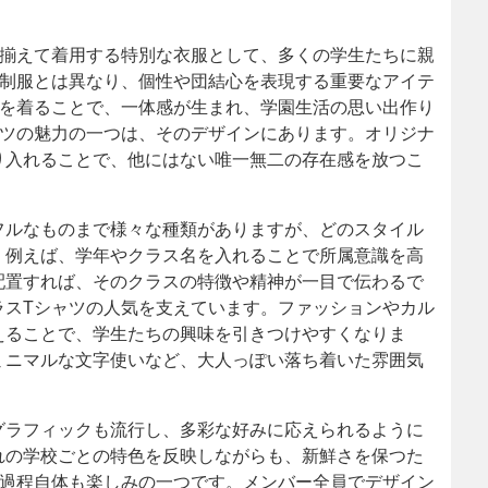
で揃えて着用する特別な衣服として、多くの学生たちに親
る制服とは異なり、個性や団結心を表現する重要なアイテ
ツを着ることで、一体感が生まれ、学園生活の思い出作り
ャツの魅力の一つは、そのデザインにあります。オリジナ
り入れることで、他にはない唯一無二の存在感を放つこ
フルなものまで様々な種類がありますが、どのスタイル
。例えば、学年やクラス名を入れることで所属意識を高
配置すれば、そのクラスの特徴や精神が一目で伝わるで
ラスTシャツの人気を支えています。ファッションやカル
えることで、学生たちの興味を引きつけやすくなりま
ミニマルな文字使いなど、大人っぽい落ち着いた雰囲気
グラフィックも流行し、多彩な好みに応えられるように
れの学校ごとの特色を反映しながらも、新鮮さを保つた
作過程自体も楽しみの一つです。メンバー全員でデザイン