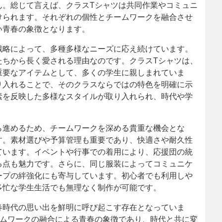
ん。総じて言えば、クラスTシャツは共同作業やコミュニ
けられます。それぞれの個性とチームワークを融合させ
い青春の象徴となります。
戦略によって、多種多様なニーズに応え続けています。
たちから長く愛される理由なのです。クラスTシャツは、
重要なアイテムとして、多くの学生に親しまれていま
り入れることで、そのクラスならではの特色を明確に示
素を反映した多様なスタイルが取り入れられ、時代や学
ら進めるため、チームワークを深める貴重な機会とな
す。素材選びや予算管理も重要であり、快適さや耐久性
ています。イベントや行事での着用により、応援団の統
る点も魅力です。さらに、同じ服装によってコミュニケ
ープの絆強化にも寄与しています。初心者でも利用しや
多忙な学生生活でも無理なく制作が可能です。
春時代の思い出を鮮明に呼び起こす存在となっていま
ームワークの融合による青春の象徴であり、時代と共に変