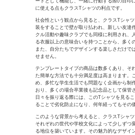
ートとして機能し、一緒に行動する際の目印
に使える点もクラスTシャツの利点です。
社会性という観点から見ると、クラスTシャ
装をすることで壁が取り払われ、新しい友達
クル活動や趣味クラブでも同様に利用され、
る衣服以上の意味合いを持つことから、多く
また、自分たちでデザインする楽しさだけで
せません。
テンプレートタイプの商品は数多くあり、そ
た簡単な方法でも十分満足度は高まります。
め、多忙な学生生活でも問題なく企画から制
おり、多くの場合卒業後も記念品として保管
日々を振り返る際には、このTシャツを見る
ることで劣化防止になり、何年経ってもその
このような背景から考えると、クラスTシャ
それぞれの世代や学校文化によって少しずつ
る地位を築いています。その魅力的なデザイ