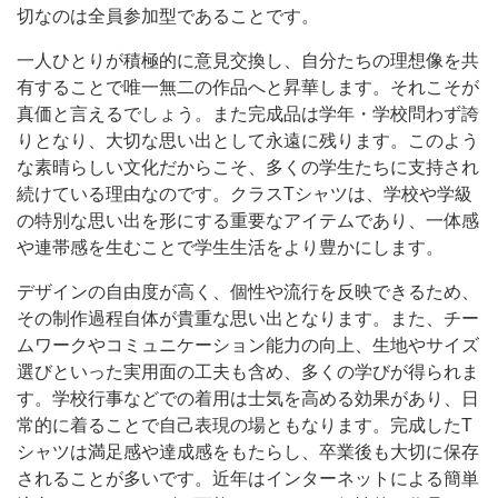
切なのは全員参加型であることです。
一人ひとりが積極的に意見交換し、自分たちの理想像を共
有することで唯一無二の作品へと昇華します。それこそが
真価と言えるでしょう。また完成品は学年・学校問わず誇
りとなり、大切な思い出として永遠に残ります。このよう
な素晴らしい文化だからこそ、多くの学生たちに支持され
続けている理由なのです。クラスTシャツは、学校や学級
の特別な思い出を形にする重要なアイテムであり、一体感
や連帯感を生むことで学生生活をより豊かにします。
デザインの自由度が高く、個性や流行を反映できるため、
その制作過程自体が貴重な思い出となります。また、チー
ムワークやコミュニケーション能力の向上、生地やサイズ
選びといった実用面の工夫も含め、多くの学びが得られま
す。学校行事などでの着用は士気を高める効果があり、日
常的に着ることで自己表現の場ともなります。完成したT
シャツは満足感や達成感をもたらし、卒業後も大切に保存
されることが多いです。近年はインターネットによる簡単