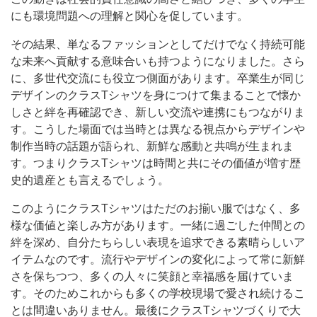
にも環境問題への理解と関心を促しています。
その結果、単なるファッションとしてだけでなく持続可能
な未来へ貢献する意味合いも持つようになりました。さら
に、多世代交流にも役立つ側面があります。卒業生が同じ
デザインのクラスTシャツを身につけて集まることで懐か
しさと絆を再確認でき、新しい交流や連携にもつながりま
す。こうした場面では当時とは異なる視点からデザインや
制作当時の話題が語られ、新鮮な感動と共鳴が生まれま
す。つまりクラスTシャツは時間と共にその価値が増す歴
史的遺産とも言えるでしょう。
このようにクラスTシャツはただのお揃い服ではなく、多
様な価値と楽しみ方があります。一緒に過ごした仲間との
絆を深め、自分たちらしい表現を追求できる素晴らしいア
イテムなのです。流行やデザインの変化によって常に新鮮
さを保ちつつ、多くの人々に笑顔と幸福感を届けていま
す。そのためこれからも多くの学校現場で愛され続けるこ
とは間違いありません。最後にクラスTシャツづくりで大