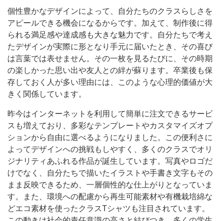
個性豊かなデザインによって、自分たちのクラスらしさを
アピールできる機会になるからです。加えて、制作後に得
られる満足感や達成感も大きな魅力です。自分たちで考え
たデザインが実際に形となり手元に届いたとき、その喜び
は言葉では表せません。その一枚を見るたびに、その時期
の楽しかった思い出や友人との絆が蘇ります。卒業後も保
存しておく人が多い理由には、このような心理的価値が大
きく関係しています。
昨今はインターネットを利用して簡単に注文できるサービ
スも増えており、多彩なテンプレートやカスタマイズオプ
ションから自由に選べるようになりました。この便利さに
よってデザインへの挑戦もしやすく、多くのクラスでオリ
ジナリティあふれる作品が誕生しています。写真やロゴだ
けでなく、自分たちで描いたイラストや手書き文字もその
まま反映できるため、一層個性的な仕上がりとなっていま
す。また、環境への配慮から再生可能素材や有機栽培綿な
どエコ素材を使ったクラスTシャツも注目されています。
この動きは社会的責任意識の高さと結びつき、多くの学生